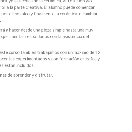
ncluye la técnica de la cerámica, vitrofusión y/o
rolla la parte creativa. El alumno puede comenzar
r por el mosaico y finalmente la cerámica, o cambiar
.
erá a hacer desde una pieza simple hasta una muy
 experimentar respaldados con la asistencia del
n este curso también trabajamos con un máximo de 12
docentes experimentados y con formación artística y
s están incluidos.
nas de aprender y disfrutar.