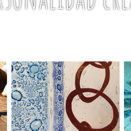
Vitrofusión para adultos