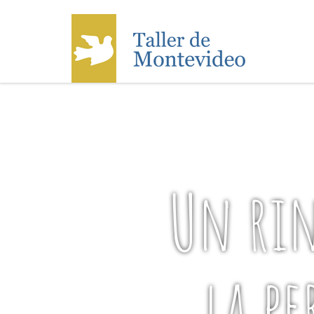
Un rin
la p