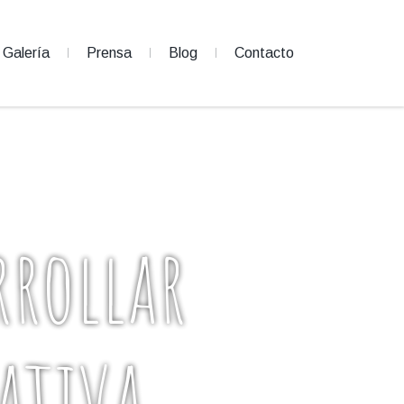
Galería
Prensa
Blog
Contacto
rrollar
ativa