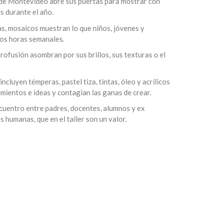
r de Montevideo abre sus puertas para mostrar con
s durante el año.
tas, mosaicos muestran lo que niños, jóvenes y
dos horas semanales.
trofusión asombran por sus brillos, sus texturas o el
ncluyen témperas, pastel tiza, tintas, óleo y acrílicos
mientos e ideas y contagian las ganas de crear.
cuentro entre padres, docentes, alumnos y ex
 humanas, que en el taller son un valor.